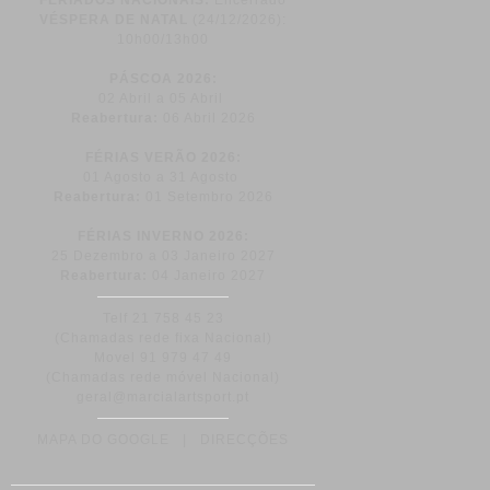
FERIADOS NACIONAIS:
Encerrado
VÉSPERA DE NATAL
(24/12/2026):
10h00/13h00
PÁSCOA
2026:
02 Abril a 05 Abril
Reabertura:
06 Abril 2026
FÉRIAS VERÃO 2026:
01 Agosto a 31 Agosto
Reabertura:
01 Setembro 2026
FÉRIAS INVERNO 2026:
25 Dezembro a 03 Janeiro 2027
Reabertura:
04 Janeiro 2027
Telf 21 758 45 23
(Chamadas rede fixa Nacional)
Movel 91 979 47 49
(Chamadas rede móvel Nacional)
geral@marcialartsport.pt
MAPA DO GOOGLE
|
DIRECÇÕES