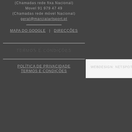
(Chamadas rede fixa Nacional)
Movel 91 979 47 49
(Chamadas rede móvel Nacional)
geral@marcialartsport.pt
MAPA DO GOOGLE
|
DIRECÇÕES
TERMOS E CONDIÇÕES
POLÍTICA DE PRIVACIDADE
WEBDESIGN:
NETSPO
TERMOS E CONDIÇÕES